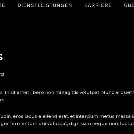
TE
DIENSTLEISTUNGEN
KARRIERE
ÜB
s
ts
s. In sit amet libero non mi sagittis volutpat. Nunc aliquet 
e.
in, eros lacus eleifend erat, et interdum metus massa id
teger fermentum dui volutpat, dignissim neque non, luctus 